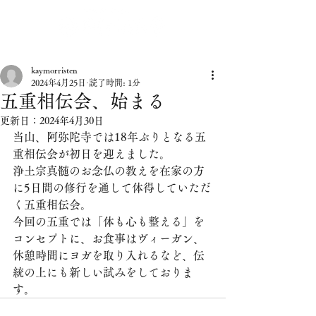
kaymorristen
2024年4月25日
読了時間: 1分
五重相伝会、始まる
更新日：
2024年4月30日
当山、阿弥陀寺では18年ぶりとなる五
重相伝会が初日を迎えました。
浄土宗真髄のお念仏の教えを在家の方
に5日間の修行を通して体得していただ
く五重相伝会。
今回の五重では「体も心も整える」を
コンセプトに、お食事はヴィーガン、
休憩時間にヨガを取り入れるなど、伝
統の上にも新しい試みをしておりま
す。