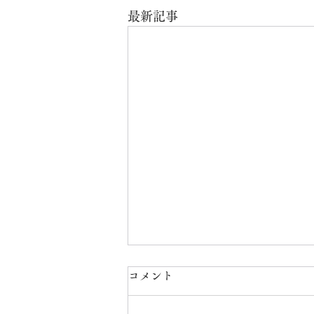
最新記事
お盆のお墓参りについて
コメント
お檀家の皆様には先日おハガキに