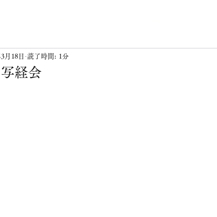
陀寺について
境内案内
年中行事
拝観・交通案内
住
年3月18日
読了時間: 1分
・写経会