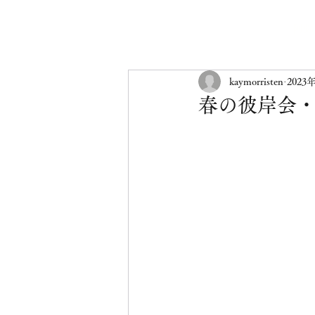
阿弥
kaymorristen
2023
春の彼岸会