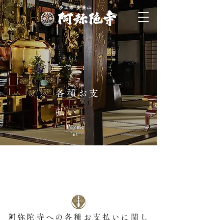
各種お支
払い
Payme
nt
阿弥陀寺への各種お支払いに関し